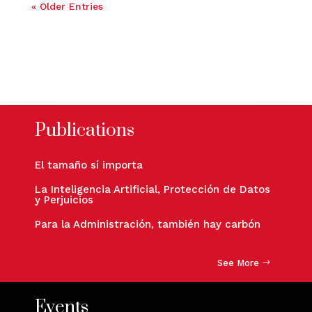
« Older Entries
Publications
El tamaño sí importa
La Inteligencia Artificial, Protección de Datos
y Perjuicios
Para la Administración, también hay carbón
See More
Events