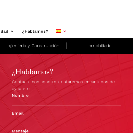
idad
¿Hablamos?
Ingeniería y Construcción
Inmobiliario
¿Hablamos?
Contacta con nosotros, estaremos encantados de
ayudarte.
Nombre
Email
Mensaje