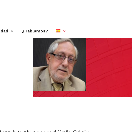
idad
¿Hablamos?
8 con la medalla de oro al Mérito Colegial