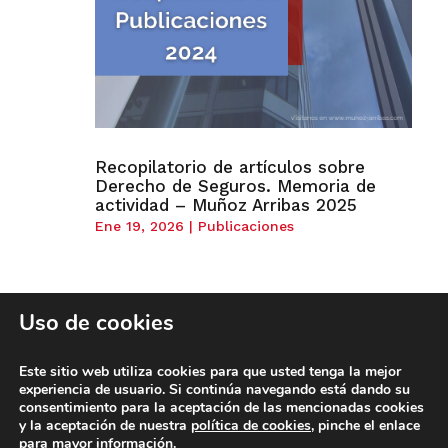
Recopilatorio de artículos sobre
Derecho de Seguros. Memoria de
actividad – Muñoz Arribas 2025
Ene 19, 2026
|
Publicaciones
Uso de cookies
Este sitio web utiliza cookies para que usted tenga la mejor
experiencia de usuario. Si continúa navegando está dando su
consentimiento para la aceptación de las mencionadas cookies
Business Development by
Gericó Associates
|
Aviso Legal y
política de
y la aceptación de nuestra
política de cookies
, pinche el enlace
privacidad
|
Política de
cookies
| Seguridad de la información |
©2025 All
para mayor información.